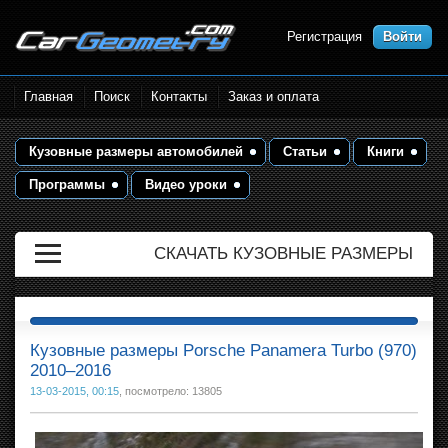
Регистрация
Войти
Размеры кузова автомобилей.
Главная
Поиск
Контакты
Заказ и оплата
Контрольные точки и кузовные
размеры. Геометрия кузова
Кузовные размеры автомобилей
Статьи
Книги
Программы
Видео уроки
СКАЧАТЬ КУЗОВНЫЕ РАЗМЕРЫ
Кузовные размеры Porsche Panamera Turbo (970)
2010–2016
13-03-2015, 00:15
, посмотрело: 13805