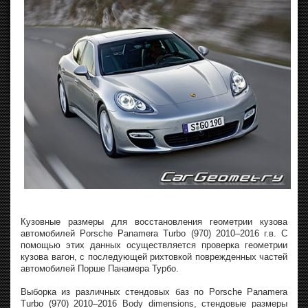
Кузовные размеры для восстановления геометрии кузова
автомобилей Porsche Panamera Turbo (970) 2010–2016 г.в. С
помощью этих данных осуществляется проверка геометрии
кузова вагон, с последующей рихтовкой поврежденных частей
автомобилей Порше Панамера Турбо.
Выборка из различных стендовых баз по Porsche Panamera
Turbo (970) 2010–2016 Body dimensions, стендовые размеры