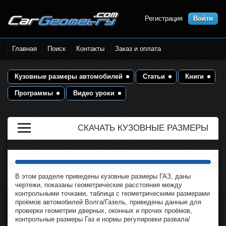
Регистрация
Войти
Размеры кузова автомобилей.
Главная
Поиск
Контакты
Заказ и оплата
Контрольные точки и кузовные
размеры. Геометрия кузова
Кузовные размеры автомобилей
Статьи
Книги
Программы
Видео уроки
СКАЧАТЬ КУЗОВНЫЕ РАЗМЕРЫ
В этом разделе приведены кузовные размеры ГАЗ, даны
чертежи, показаны геометрические расстояния между
контрольными точками, таблица с геометрическими размерами
проёмов автомобилей Волга/Газель, приведены данные для
проверки геометрии дверных, оконных и прочих проёмов,
контрольные размеры Газ и нормы регулировки развала/