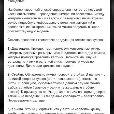
схождения.
Наиболее известный способ определения качества несущей
части автомобиля – проведение измерения расстояний между
контрольными точками и сверкой с заводскими параметрами.
Более подробную информацию о величине измерений и
расположению контрольных точек можно получить выбрав
соответствующую модель.
Обычно проверяют геометрию следующих элементов кузова:
1) Диагонали.
Прежде, чем, используя контрольные точки,
измерять кузовные размеры, можно сделать всего два замера,
которые помогут прояснить картину. Загоните машину на
эстакаду или яму и рулеткой снизу промерьте кузов по
диагонали. Диагонали должны совпадать.
2) Стойки.
Обязательно нужно проверить стойки. В начале – с
не битой стороны кузова (если такая известна), затем – с
битой. В принципе, кузовные точки в данном случае можно
выбрать любые (главное – одни и те же данные с обеих
сторон). К примеру, от стойки до края загиба на задних дверях.
Также – на передних. Если данные совпадают – великолепно.
Перемещаемся дальше;
3) Крыша.
Чтобы убедиться, что у авто не «повело» крышу,
необходимо замерить дверные диагонали – от нижнего заднего