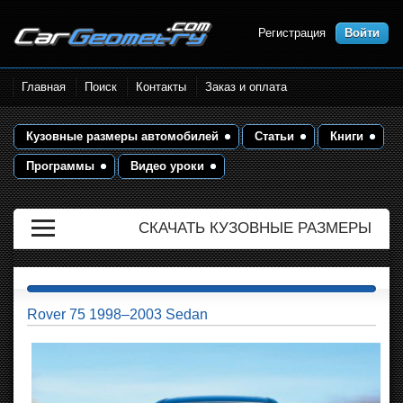
Регистрация
Войти
Размеры кузова автомобилей.
Главная
Поиск
Контакты
Заказ и оплата
Контрольные точки и кузовные
размеры. Геометрия кузова
Кузовные размеры автомобилей
Статьи
Книги
Программы
Видео уроки
СКАЧАТЬ КУЗОВНЫЕ РАЗМЕРЫ
Rover 75 1998–2003 Sedan