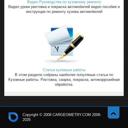
Видео Руководства по кузовному ремонту
Видео уроки рихтовка и покраска автомобилей видео пособия и
инструкции по ремонту кузова автомобилей
Статьи кузовные работы
В этом разделе собраны наиболее популяные статьи по
Кузовные работы. Рихтовка, сварка, покраска, антикоррозийная
обработка.
Copyright © 2008 CARGEOMETRY.COM 2008-
2026
Навер
Кон
х