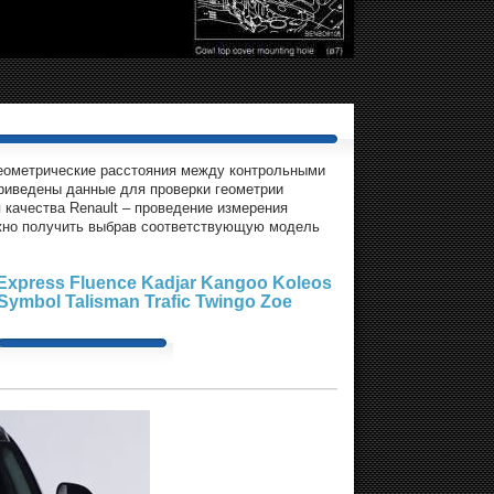
геометрические расстояния между контрольными
приведены данные для проверки геометрии
 качества Renault – проведение измерения
жно получить выбрав соответствующую модель
Express
Fluence
Kadjar
Kangoo
Koleos
Symbol
Talisman
Trafic
Twingo
Zoe