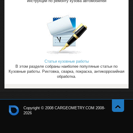
инструкции по ремонту кузова автомобилей
Статьи кузовные работы
В этом разделе собраны наиболее популяные статьи по
Кузовные работы. Рихтовка, сварка, покраска, антикоррозийная
обработка.
Copyright © 2008 CARGEOMETRY.COM 2008-
2026
Навер
Кон
х
тро
льн