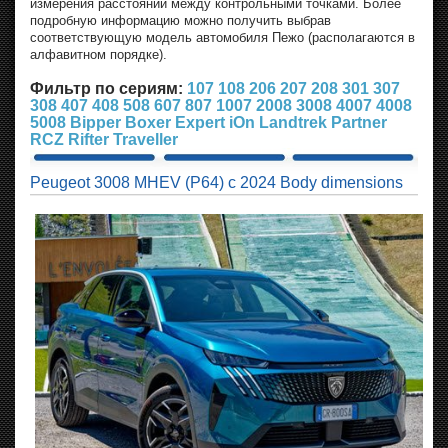
измерения расстояний между контрольными точками. Более
подробную информацию можно получить выбрав
соответствующую модель автомобиля Пежо (располагаются в
алфавитном порядке).
Фильтр по сериям:
107
108
206
207
208
301
307
308
407
408
508
607
807
1007
2008
3008
4007
4008
5008
Bipper
Boxer
Expert
iOn
Landtrek
Partner
RCZ
Rifter
Traveller
Peugeot 3008 MHEV (P64) с 2024 Body dimensions