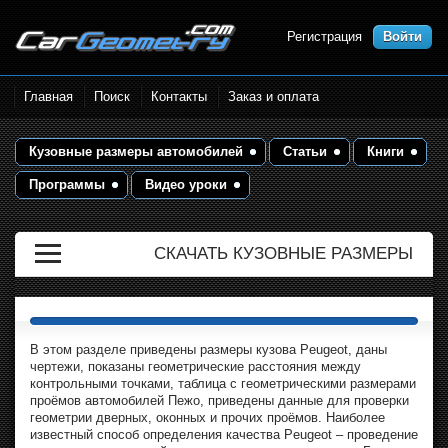
Регистрация
Войти
Размеры кузова автомобилей.
Главная
Поиск
Контакты
Заказ и оплата
Контрольные точки и кузовные
размеры. Геометрия кузова
Кузовные размеры автомобилей
Статьи
Книги
Программы
Видео уроки
СКАЧАТЬ КУЗОВНЫЕ РАЗМЕРЫ
В этом разделе приведены размеры кузова Peugeot, даны
чертежи, показаны геометрические расстояния между
контрольными точками, таблица с геометрическими размерами
проёмов автомобилей Пежо, приведены данные для проверки
геометрии дверных, оконных и прочих проёмов. Наиболее
известный способ определения качества Peugeot – проведение