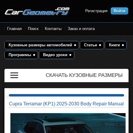
Регистрация
Войти
Размеры кузова автомобилей.
Главная
Поиск
Контакты
Заказ и оплата
Контрольные точки и кузовные
размеры. Геометрия кузова
Кузовные размеры автомобилей
Статьи
Книги
Программы
Видео уроки
СКАЧАТЬ КУЗОВНЫЕ РАЗМЕРЫ
Cupra Terramar (KP1) 2025-2030 Body Repair Manual