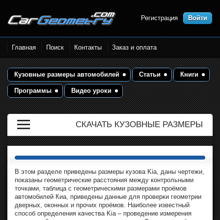
Регистрация
Войти
Размеры кузова автомобилей.
Главная
Поиск
Контакты
Заказ и оплата
Контрольные точки и кузовные
размеры. Геометрия кузова
Кузовные размеры автомобилей
Статьи
Книги
Программы
Видео уроки
СКАЧАТЬ КУЗОВНЫЕ РАЗМЕРЫ
В этом разделе приведены размеры кузова Kia, даны чертежи,
показаны геометрические расстояния между контрольными
точками, таблица с геометрическими размерами проёмов
автомобилей Киа, приведены данные для проверки геометрии
дверных, оконных и прочих проёмов. Наиболее известный
способ определения качества Kia – проведение измерения