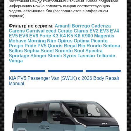
расстояний между контрольными точками. Более подробную
информацию можно получить выбрав соответствующую
модель автомобиля Киа (располагаются в алфавитном
порядке).
Фильтр по сериям:
Amanti
Borrego
Cadenza
Carens
Carnival
ceed
Cerato
Clarus
EV2
EV3
EV4
EV5
EV6
EV9
Forte
K3
K4
K5
K8
K900
Magentis
Mohave
Morning
Niro
Opirus
Optima
Picanto
Pregio
Pride
PV5
Quoris
Regal
Rio
Rondo
Sedona
Seltos
Sephia
Sonet
Sorento
Soul
Spectra
Sportage
Stinger
Stonic
Syros
Tasman
Telluride
Venga
KIA PV5 Passenger Van (SW1K) с 2026 Body Repair
Manual