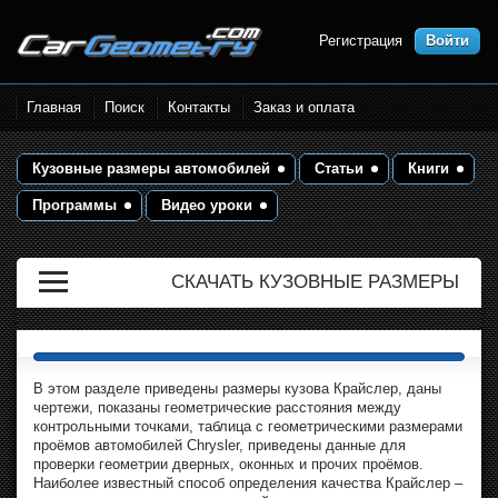
Регистрация
Войти
Размеры кузова автомобилей.
Главная
Поиск
Контакты
Заказ и оплата
Контрольные точки и кузовные
размеры. Геометрия кузова
Кузовные размеры автомобилей
Статьи
Книги
Программы
Видео уроки
СКАЧАТЬ КУЗОВНЫЕ РАЗМЕРЫ
В этом разделе приведены размеры кузова Крайслер, даны
чертежи, показаны геометрические расстояния между
контрольными точками, таблица с геометрическими размерами
проёмов автомобилей Chrysler, приведены данные для
проверки геометрии дверных, оконных и прочих проёмов.
Наиболее известный способ определения качества Крайслер –