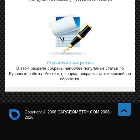
Статьи кузовные работы
В этом разделе собраны наиболее популяные статьи по
Кузовные работы. Рихтовка, сварка, покраска, антикоррозийная
обработка.
Copyright © 2008 CARGEOMETRY.COM 2008-
2026
Навер
Кон
х
тро
льн