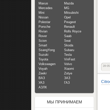
Maxus
Mazda
Mercedes
MG
Mini
Mitsubishi
Nissan
Opel
Polestar
Peugeot
Porsche
Renault
Rivian
Rolls Royce
Rover
Saab
Scion
Seat
Smart
Skoda
SsangYong
Subaru
Suzuki
Tesla
Toyota
VinFast
Volkswagen
Volvo
28-05
Voyah
Xiaomi
Zeekr
Zotye
ВАЗ
ЗАЗ
Citr
УАЗ
ГАЗ
АЗЛК
МЫ ПРИНИМАЕМ