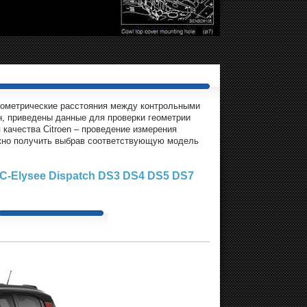
геометрические расстояния между контрольными
н, приведены данные для проверки геометрии
качества Citroen – проведение измерения
жно получить выбрав соответствующую модель
C-Elysee
Dispatch
DS3
DS4
DS5
DS7