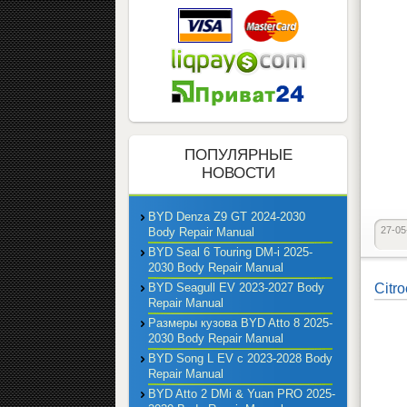
ПОПУЛЯРНЫЕ
НОВОСТИ
BYD Denza Z9 GT 2024-2030
27-05
Body Repair Manual
BYD Seal 6 Touring DM-i 2025-
2030 Body Repair Manual
BYD Seagull EV 2023-2027 Body
Citr
Repair Manual
Размеры кузова BYD Atto 8 2025-
2030 Body Repair Manual
BYD Song L EV с 2023-2028 Body
Repair Manual
BYD Atto 2 DMi & Yuan PRO 2025-