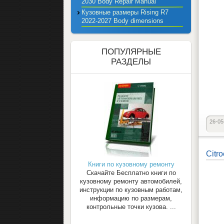
2030 Body Repair Manual
Кузовные размеры Rising R7
2022-2027 Body dimensions
ПОПУЛЯРНЫЕ
РАЗДЕЛЫ
26-05
Citr
Книги по кузовному ремонту
Скачайте Бесплатно книги по
кузовному ремонту автомобилей,
инструкции по кузовным работам,
информацию по размерам,
контрольные точки кузова. ...