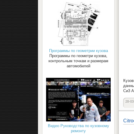
Программы по геометрии кузова
Программы по геометри кузова,
контрольным точкам и размерам
автомобилей
Кузов
данны
Си3 А
28-03
Citr
Видео Руководства по кузовному
ремонту