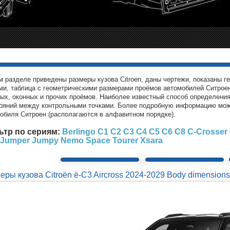
м разделе приведены размеры кузова Citroen, даны чертежи, показаны 
ми, таблица с геометрическими размерами проёмов автомобилей Ситрое
ых, оконных и прочих проёмов. Наиболее известный способ определения 
ояний между контрольными точками. Более подробную информацию мо
обиля Ситроен (располагаются в алфавитном порядке).
ьтр по сериям:
Berlingo
C1
C2
C3
C4
C5
C6
C8
C-Crosser
Jumper
Jumpy
Nemo
Space Tourer
Xsara
еры кузова Citroën ë-C3 Aircross 2024-2029 Body dimensions