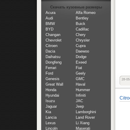
Скачать кузовные размеры
Acura
Alfa Romeo
Audi
Bentley
BMW
Buick
BYD
Cadillac
Changan
Chery
Chevrolet
Chrysler
Citroen
Cupra
Dacia
Daewoo
Daihatsu
Dodge
Dongfeng
Exeed
Ferrari
Fiat
Ford
Geely
Genesis
GMC
28-05
Great Wall
Haval
Honda
Hummer
Hyundai
Infiniti
Citr
Isuzu
JAC
Jaguar
Jeep
Kia
Lamborghini
Lancia
Land Rover
Lexus
Li Xiang
Lincoln
Maserati