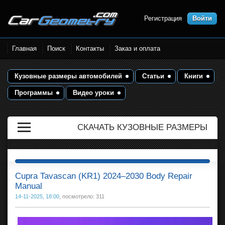
Регистрация
Войти
Размеры кузова автомобилей.
Главная
Поиск
Контакты
Заказ и оплата
Контрольные точки и кузовные
размеры. Геометрия кузова
Кузовные размеры автомобилей
Статьи
Книги
Программы
Видео уроки
СКАЧАТЬ КУЗОВНЫЕ РАЗМЕРЫ
Cupra Tavascan (KR1) 2024–2030 Body Repair
Manual
14-11-2025, 18:00
, посмотрело: 311