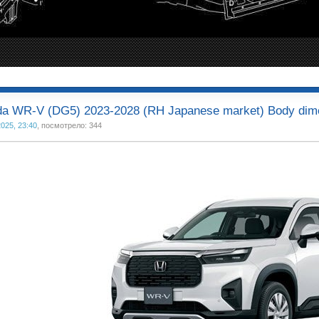
a WR-V (DG5) 2023-2028 (RH Japanese market) Body dim
2025, 23:40
, посмотрело: 344