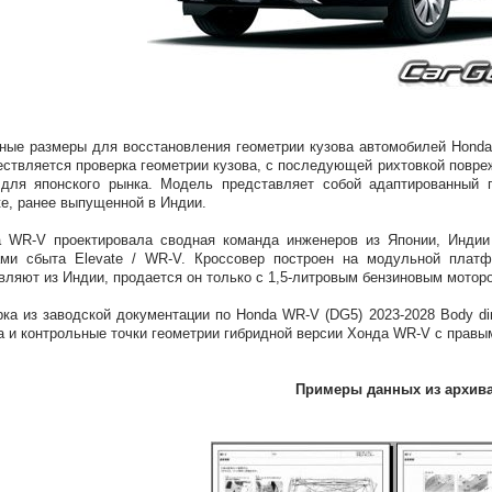
ные размеры для восстановления геометрии кузова автомобилей Hond
ствляется проверка геометрии кузова, с последующей рихтовкой повр
для японского рынка. Модель представляет собой адаптированный п
te, ранее выпущенной в Индии.
 WR-V проектировала сводная команда инженеров из Японии, Индии
ами сбыта Elevate / WR-V. Кроссовер построен на модульной плат
вляют из Индии, продается он только с 1,5-литровым бензиновым мотор
ка из заводской документации по Honda WR-V (DG5) 2023-2028 Body di
а и контрольные точки геометрии гибридной версии Хонда WR-V с прав
Примеры данных из архив