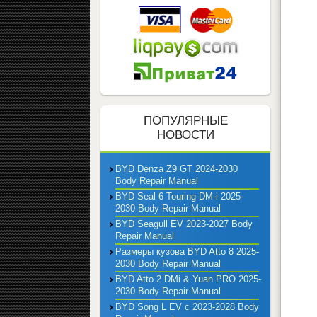
ПОПУЛЯРНЫЕ
НОВОСТИ
BYD Denza Z9 GT 2024-2030
Body Repair Manual
BYD Seal 6 Touring DM-i 2025-
2030 Body Repair Manual
BYD Seagull EV 2023-2027 Body
Repair Manual
Размеры кузова BYD Atto 8 2025-
2030 Body Repair Manual
BYD Atto 2 DMi & Yuan PRO 2025-
2030 Body Repair Manual
BYD Song L EV с 2023-2028 Body