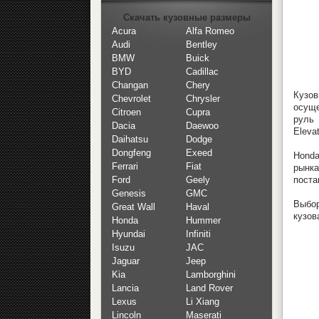
Скачать кузовные размеры
Acura
Alfa Romeo
Audi
Bentley
BMW
Buick
BYD
Cadillac
Changan
Chery
Кузов
Chevrolet
Chrysler
осуще
Citroen
Cupra
руль 
Dacia
Daewoo
Eleva
Daihatsu
Dodge
Dongfeng
Exeed
Honda
Ferrari
Fiat
рынк
поста
Ford
Geely
Genesis
GMC
Выбор
Great Wall
Haval
кузов
Honda
Hummer
Hyundai
Infiniti
Isuzu
JAC
Jaguar
Jeep
Kia
Lamborghini
Lancia
Land Rover
Lexus
Li Xiang
Lincoln
Maserati