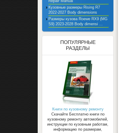
Repair Manual
Кузовные размеры Rising R7
2022-2027 Body dimensions
Размеры кузова Roewe RX9 (MG
S9) 2023-2028 Body dimensi ...
ПОПУЛЯРНЫЕ
РАЗДЕЛЫ
Книги по кузовному ремонту
Скачайте Бесплатно книги по
кузовному ремонту автомобилей,
инструкции по кузовным работам,
информацию по размерам,