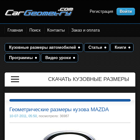
Регистрация
Войти
Размеры кузова автомобилей.
Главная
Поиск
Контакты
Заказ и оплата
Контрольные точки и кузовные
размеры. Геометрия кузова
Кузовные размеры автомобилей
Статьи
Книги
Программы
Видео уроки
СКАЧАТЬ КУЗОВНЫЕ РАЗМЕРЫ
Геометрические размеры кузова MAZDA
10-07-2011, 05:50
, посмотрело: 36987