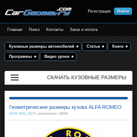
Регистрация
Войти
Размеры кузова автомобилей.
Главная
Поиск
Контакты
Заказ и оплата
Контрольные точки и кузовные
размеры. Геометрия кузова
Кузовные размеры автомобилей
Статьи
Книги
Программы
Видео уроки
СКАЧАТЬ КУЗОВНЫЕ РАЗМЕРЫ
Геометрические размеры кузова ALFA ROMEO
10-07-2011, 15:37
, посмотрело: 19509