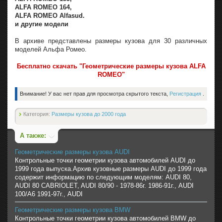
ALFA ROMEO 164,
ALFA ROMEO Alfasud.
и другие модели
В архиве представлены размеры кузова для 30 различных
моделей Альфа Ромео.
Бесплатно скачать "Геометрические размеры кузова ALFA
ROMEO"
Внимание! У вас нет прав для просмотра скрытого текста,
Регистрация
.
Категория:
Размеры кузова до 2000 года
А также:
Геометрические размеры кузова AUDI
Контрольные точки геометрии кузова автомобилей AUDI до
1999 года выпуска.Архив кузовные размеры AUDI до 1999 года
содержит информацию по следующим моделям: AUDI 80,
AUDI 80 CABRIOLET, AUDI 80/90 - 1978-86г. 1986-91г., AUDI
100/A6 1991-97г., AUDI
Геометрические размеры кузова BMW
Контрольные точки геометрии кузова автомобилей BMW до