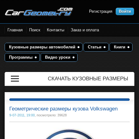
Регистрация
Войти
Размеры кузова автомобилей.
Главная
Поиск
Контакты
Заказ и оплата
Контрольные точки и кузовные
размеры. Геометрия кузова
Кузовные размеры автомобилей
Статьи
Книги
Программы
Видео уроки
СКАЧАТЬ КУЗОВНЫЕ РАЗМЕРЫ
Геометрические размеры кузова Volkswagen
9-07-2011, 19:00
, посмотрело: 39628