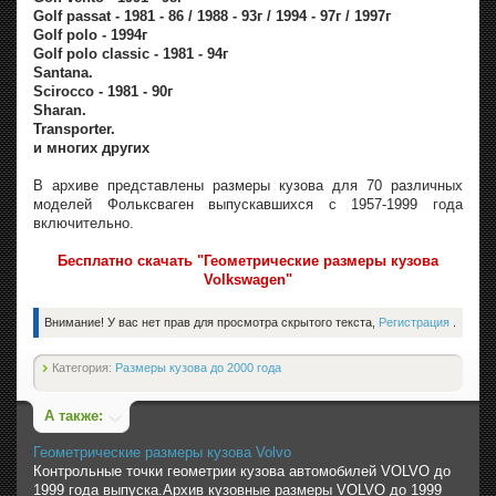
Golf passat - 1981 - 86 / 1988 - 93г / 1994 - 97г / 1997г
Golf polo - 1994г
Golf polo classic - 1981 - 94г
Santana.
Scirocco - 1981 - 90г
Sharan.
Transporter.
и многих других
В архиве представлены размеры кузова для 70 различных
моделей Фольксваген выпускавшихся с 1957-1999 года
включительно.
Бесплатно скачать "Геометрические размеры кузова
Volkswagen"
Внимание! У вас нет прав для просмотра скрытого текста,
Регистрация
.
Категория:
Размеры кузова до 2000 года
А также:
Геометрические размеры кузова Volvo
Контрольные точки геометрии кузова автомобилей VOLVO до
1999 года выпуска.Архив кузовные размеры VOLVO до 1999