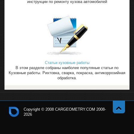
инструкции по ремонту кузова автомобилей
Статьи кузовные работы
В этом разделе собраны наиболее популяные статьи по
Кузовные работы. Рихтовка, сварка, покраска, антикоррозийная
обработка.
Copyright © 2008 CARGEOMETRY.COM 2008-
2026
Навер
Кон
х
тро
льн