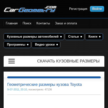
Регистрация
Войти
Размеры кузова автомобилей.
Главная
Поиск
Контакты
Заказ и оплата
Контрольные точки и кузовные
размеры. Геометрия кузова
Кузовные размеры автомобилей
Статьи
Книги
Программы
Видео уроки
СКАЧАТЬ КУЗОВНЫЕ РАЗМЕРЫ
Геометрические размеры кузова Toyota
9-07-2011, 20:10
, посмотрело: 47136